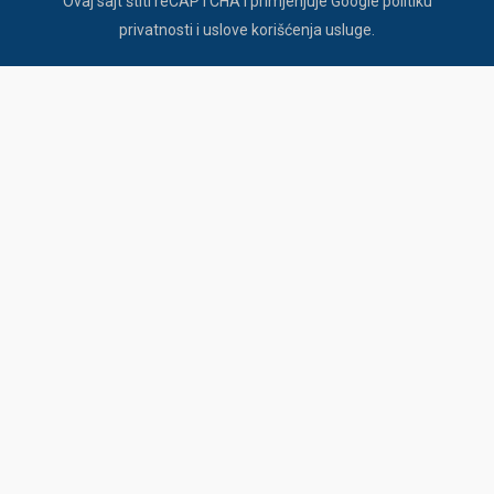
Ovaj sajt štiti reCAPTCHA i primjenjuje Google
politiku
privatnosti
i
uslove korišćenja usluge
.